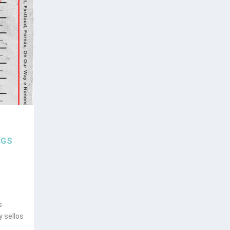
S
NGS
s
 sellos