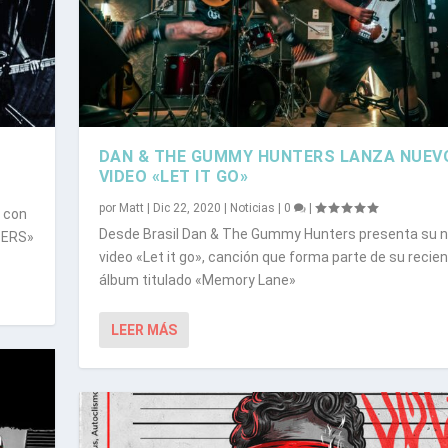
DAN & THE GUMMY HUNTERS LANZA NUEV
VIDEO «LET IT GO»
por
Matt
|
Dic 22, 2020
|
Noticias
|
0
|
 con
Desde Brasil Dan & The Gummy Hunters presenta su 
MBERS»
video «Let it go», canción que forma parte de su recie
álbum titulado «Memory Lane»
UEVO VIDEO «LE...
HORDS RECORDS UNEN ...
LEER MÁS