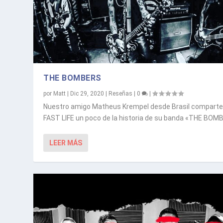
THE BOMBERS
por
Matt
|
Dic 29, 2020
|
Reseñas
|
0
|
Nuestro amigo Matheus Krempel desde Brasil comparte
FAST LIFE un poco de la historia de su banda «THE BO
LEER MÁS
DAN & THE GUMMY HUNTERS LANZA N
SULASHMENT PRESENTA NUEVO E.P.
ELECTRIC FUNERAL RECORDS Y 20 C
Publicado por
Publicado por
Publicado por
Matt
Matt
Leo
|
|
|
Sep 11, 2020
Dic 22, 2020
Oct 12, 2020
|
|
|
Noticias
Noticias
Noticias
|
|
|
0
0
0
|
|
|