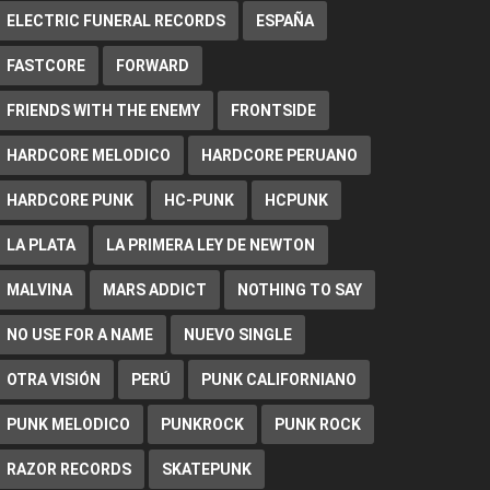
ELECTRIC FUNERAL RECORDS
ESPAÑA
FASTCORE
FORWARD
FRIENDS WITH THE ENEMY
FRONTSIDE
HARDCORE MELODICO
HARDCORE PERUANO
HARDCORE PUNK
HC-PUNK
HCPUNK
LA PLATA
LA PRIMERA LEY DE NEWTON
MALVINA
MARS ADDICT
NOTHING TO SAY
NO USE FOR A NAME
NUEVO SINGLE
OTRA VISIÓN
PERÚ
PUNK CALIFORNIANO
PUNK MELODICO
PUNKROCK
PUNK ROCK
RAZOR RECORDS
SKATEPUNK