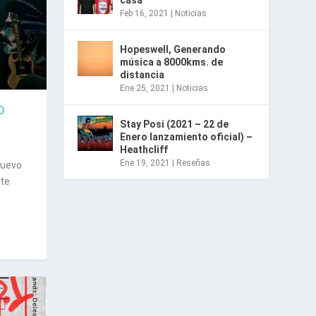
casa
Feb 16, 2021
|
Noticias
Hopeswell, Generando
música a 8000kms. de
distancia
Ene 25, 2021
|
Noticias
O
Stay Posi (2021 – 22 de
Enero lanzamiento oficial) –
Heathcliff
Ene 19, 2021
|
Reseñas
nuevo
nte