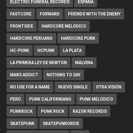
ELECTRIC FUNERAL RECORDS
ESPAÑA
FASTCORE
FORWARD
FRIENDS WITH THE ENEMY
FRONTSIDE
HARDCORE MELODICO
HARDCORE PERUANO
HARDCORE PUNK
HC-PUNK
HCPUNK
LA PLATA
LA PRIMERA LEY DE NEWTON
MALVINA
MARS ADDICT
NOTHING TO SAY
NO USE FOR A NAME
NUEVO SINGLE
OTRA VISIÓN
PERÚ
PUNK CALIFORNIANO
PUNK MELODICO
PUNKROCK
PUNK ROCK
RAZOR RECORDS
SKATEPUNK
SKATEPUNKORDIE